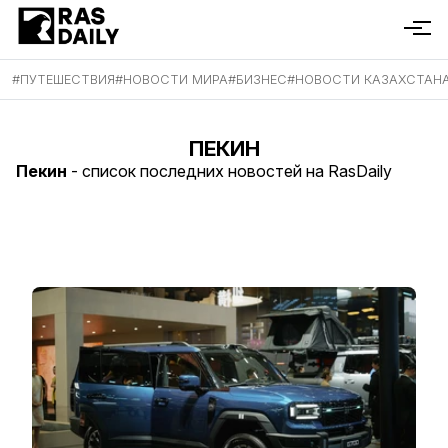
#
ПУТЕШЕСТВИЯ
#
НОВОСТИ МИРА
#
БИЗНЕС
#
НОВОСТИ КАЗАХСТАН
ПЕКИН
Пекин
- список последних новостей на RasDaily