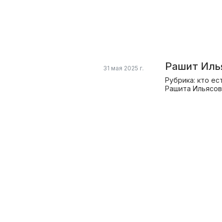
Рашит Илья
31 мая 2025 г.
Рубрика: кто ес
Рашита Ильясов