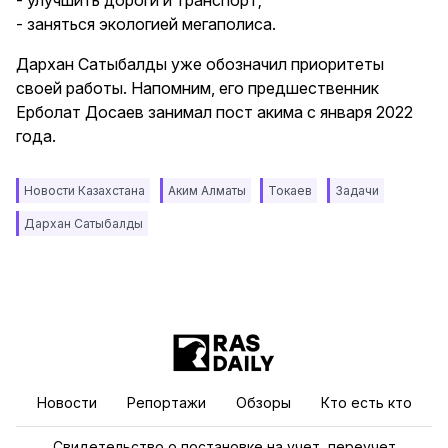
- улучшить дороги и транспорт;
- заняться экологией мегаполиса.
Дархан Сатыбалды уже обозначил приоритеты
своей работы. Напомним, его предшественник
Ерболат Досаев занимал пост акима с января 2022
года.
Новости Казахстана
Аким Алматы
Токаев
Задачи
Дархан Сатыбалды
Новости
Репортажи
Обзоры
Кто есть кто
Свидетельство о постановке на учет, переучет