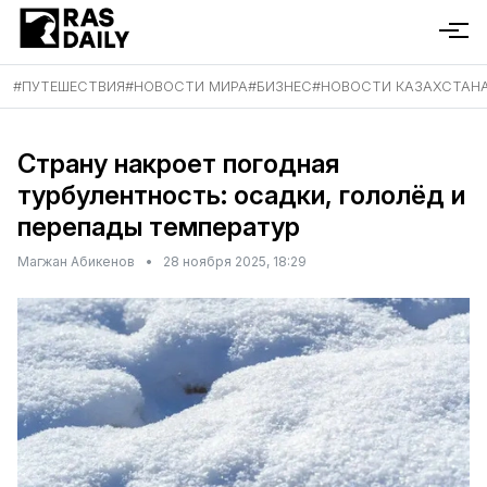
#
ПУТЕШЕСТВИЯ
#
НОВОСТИ МИРА
#
БИЗНЕС
#
НОВОСТИ КАЗАХСТАН
Страну накроет погодная
турбулентность: осадки, гололёд и
перепады температур
Магжан Абикенов
•
28 ноября 2025, 18:29