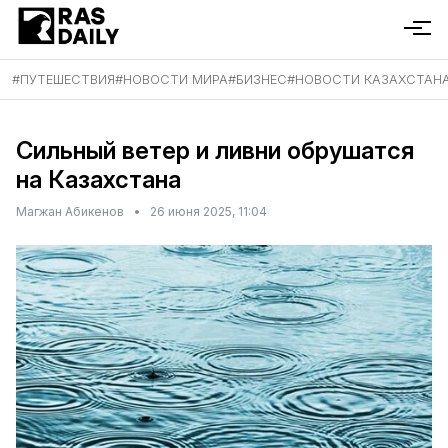
#
ПУТЕШЕСТВИЯ
#
НОВОСТИ МИРА
#
БИЗНЕС
#
НОВОСТИ КАЗАХСТАН
Сильный ветер и ливни обрушатся
на Казахстана
Магжан Абикенов
•
26 июня 2025, 11:04