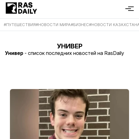
#
ПУТЕШЕСТВИЯ
#
НОВОСТИ МИРА
#
БИЗНЕС
#
НОВОСТИ КАЗАХСТАН
УНИВЕР
Универ
- список последних новостей на RasDaily