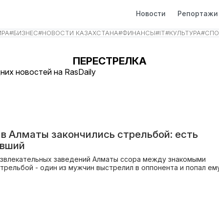
Новости
Репортажи
ИРА
#
БИЗНЕС
#
НОВОСТИ КАЗАХСТАНА
#
ФИНАНСЫ
#
IT
#
КУЛЬТУРА
#
СПО
ПЕРЕСТРЕЛКА
них новостей на RasDaily
 в Алматы закончились стрельбой: есть
авший
азвлекательных заведений Алматы ссора между знакомыми
стрельбой - один из мужчин выстрелил в оппонента и попал ем