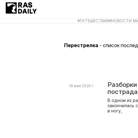
#
ПУТЕШЕСТВИЯ
#
НОВОСТИ М
Перестрелка
- список послед
Разборки
19 мая 2025 г.
пострад
В одном из р
закончилась 
в ногу,