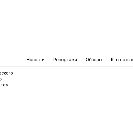
Новости
Репортажи
Обзоры
Кто есть 
еского
о
етом