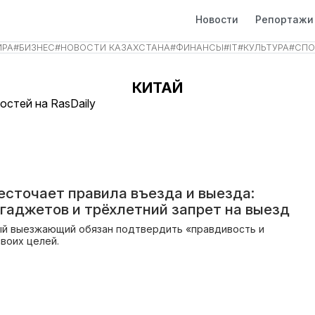
Новости
Репортажи
ИРА
#
БИЗНЕС
#
НОВОСТИ КАЗАХСТАНА
#
ФИНАНСЫ
#
IT
#
КУЛЬТУРА
#
СПО
КИТАЙ
остей на RasDaily
есточает правила въезда и выезда:
 гаджетов и трёхлетний запрет на выезд
й выезжающий обязан подтвердить «правдивость и
своих целей.