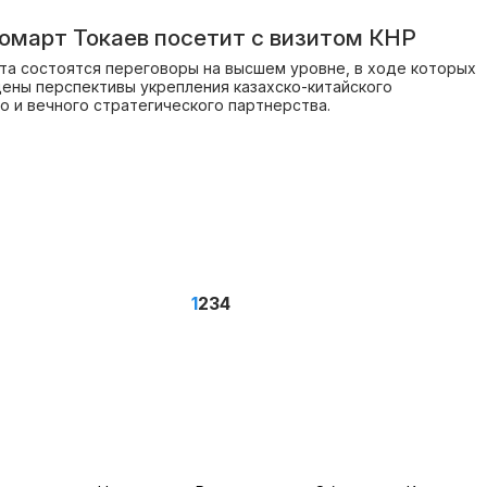
март Токаев посетит с визитом КНР
ита состоятся переговоры на высшем уровне, в ходе которых
ены перспективы укрепления казахско-китайского
о и вечного стратегического партнерства.
1
2
3
4