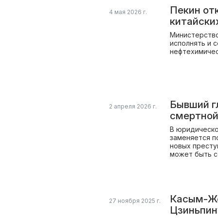
Пекин от
4 мая 2026 г.
китайски
Министерство
исполнять и 
нефтехимичес
Бывший г
2 апреля 2026 г.
смертной
В юридическо
заменяется п
новых престу
может быть с
Касым-Жо
27 ноября 2025 г.
Цзиньпину