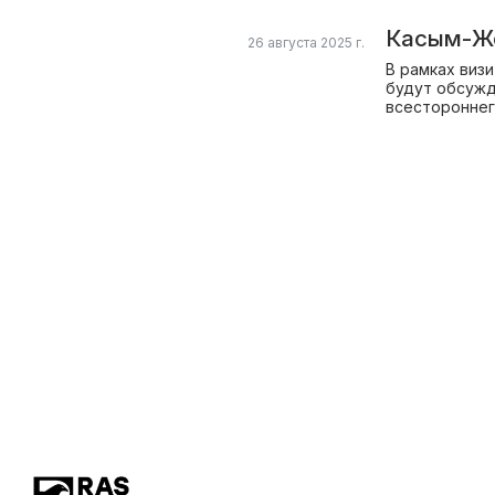
Касым-Жо
26 августа 2025 г.
В рамках виз
будут обсужд
всестороннег