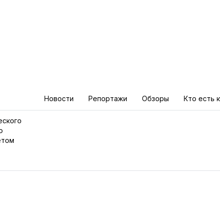
Новости
Репортажи
Обзоры
Кто есть 
еского
о
етом