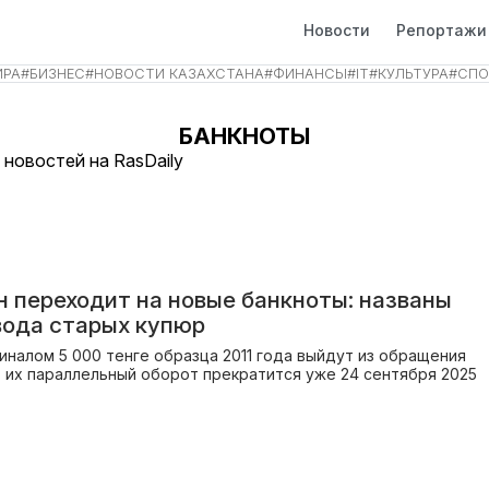
Новости
Репортажи
ИРА
#
БИЗНЕС
#
НОВОСТИ КАЗАХСТАНА
#
ФИНАНСЫ
#
IT
#
КУЛЬТУРА
#
СПО
БАНКНОТЫ
 новостей на RasDaily
н переходит на новые банкноты: названы
вода старых купюр
иналом 5 000 тенге образца 2011 года выйдут из обращения
- их параллельный оборот прекратится уже 24 сентября 2025