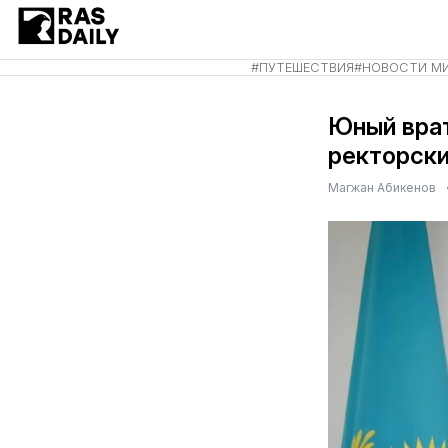
#
ПУТЕШЕСТВИЯ
#
НОВОСТИ М
Юный вра
ректорски
Магжан Абикенов