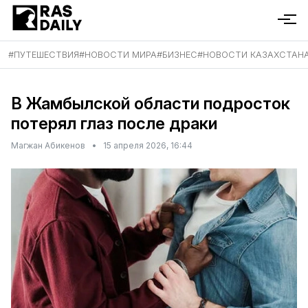
#
ПУТЕШЕСТВИЯ
#
НОВОСТИ МИРА
#
БИЗНЕС
#
НОВОСТИ КАЗАХСТАН
В Жамбылской области подросток
потерял глаз после драки
Магжан Абикенов
•
15 апреля 2026, 16:44