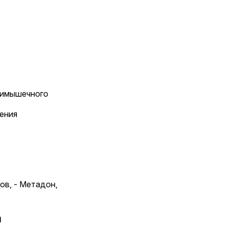
тримышечного
ения
в, - Метадон,
а