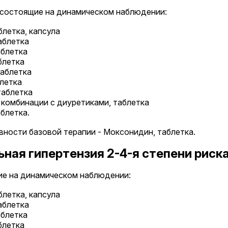
, состоящие на динамическом наблюдении:
летка, капсула
аблетка
аблетка
блетка
таблетка
блетка
таблетка
 комбинации с диуретиками, таблетка
блетка.
ности базовой терапии - Моксонидин, таблетка.
ная гипертензия 2-4-я степени риск
ие на динамическом наблюдении:
летка, капсула
аблетка
аблетка
блетка