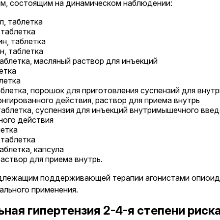
ям, состоящим на динамическом наблюдении:
л, таблетка
 таблетка
н, таблетка
н, таблетка
аблетка, масляный раствор для инъекций
етка
летка
аблетка, порошок для приготовления суспензий для вну
нгированного действия, раствор для приема внутрь
таблетка, суспензия для инъекций внутримышечного введ
ного действия
летка
 таблетка
аблетка, капсула
аствор для приема внутрь.
длежащим поддерживающей терапии агонистами опиоидо
ального применения.
ная гипертензия 2-4-я степени риск