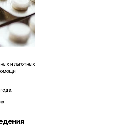
ных и льготных
дпомощи
 года.
их
ведения