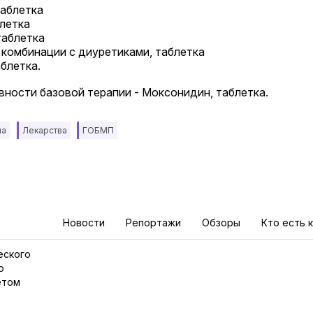
таблетка
блетка
таблетка
 комбинации с диуретиками, таблетка
блетка.
ности базовой терапии - Моксонидин, таблетка.
на
Лекарства
ГОБМП
Новости
Репортажи
Обзоры
Кто есть 
еского
о
етом