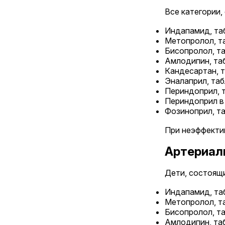
Все категории
Индапамид, таб
Метопролол, т
Бисопролол, т
Амлодипин, та
Кандесартан, 
Эналаприл, та
Периндоприл, 
Периндоприл в
Фозиноприл, та
При неэффектив
Артериаль
Дети, состоящ
Индапамид, таб
Метопролол, т
Бисопролол, т
Амлодипин, та