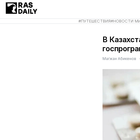
#
ПУТЕШЕСТВИЯ
#
НОВОСТИ М
В Казахст
госпрогр
Магжан Абикенов