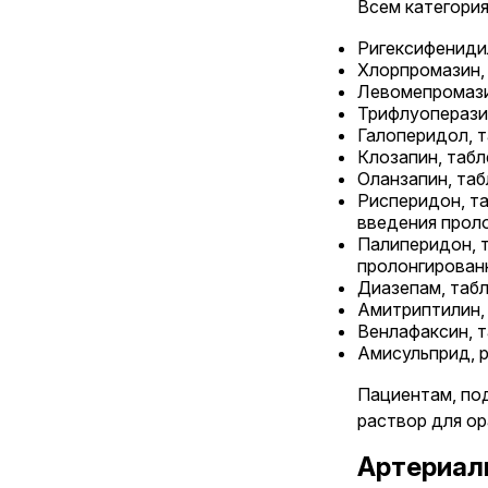
Всем категори
Ригексифениди
Хлорпромазин,
Левомепромази
Трифлуоперази
Галоперидол, т
Клозапин, табл
Оланзапин, таб
Рисперидон, т
введения проло
Палиперидон, 
пролонгирован
Диазепам, таб
Амитриптилин,
Венлафаксин, т
Амисульприд, р
Пациентам, по
раствор для ор
Артериаль