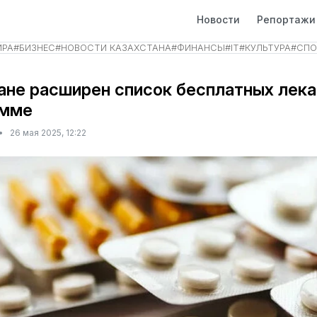
Новости
Репортажи
ИРА
#
БИЗНЕС
#
НОВОСТИ КАЗАХСТАНА
#
ФИНАНСЫ
#
IT
#
КУЛЬТУРА
#
СПО
ане расширен список бесплатных лека
амме
•
26 мая 2025, 12:22