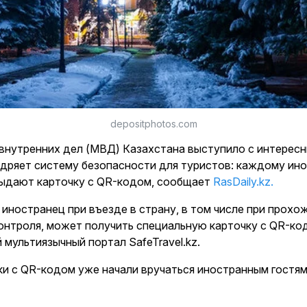
depositphotos.com
внутренних дел (МВД) Казахстана выступило с интересн
дряет систему безопасности для туристов: каждому ин
выдают карточку с QR-кодом, сообщает
RasDaily.kz.
иностранец при въезде в страну, в том числе при прохо
контроля, может получить специальную карточку с QR-к
 мультиязычный портал SafeTravel.kz.
ки с QR-кодом уже начали вручаться иностранным гостям