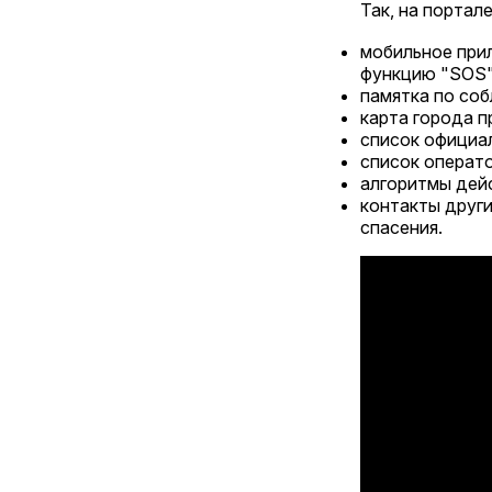
Так, на портал
мобильное прил
функцию "SOS"
памятка по со
карта города п
список официал
список операто
алгоритмы дей
контакты други
спасения.