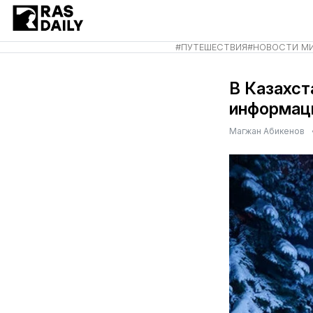
#
ПУТЕШЕСТВИЯ
#
НОВОСТИ М
В Казахст
информац
Магжан Абикенов