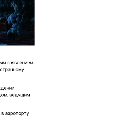
ым заявлением.
остранному
ждении
одом, ведущим
 в аэропорту