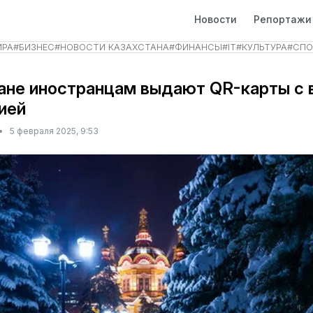
Новости
Репортажи
ИРА
#
БИЗНЕС
#
НОВОСТИ КАЗАХСТАНА
#
ФИНАНСЫ
#
IT
#
КУЛЬТУРА
#
СПО
ане иностранцам выдают QR-карты с 
ией
•
5 февраля 2025, 9:53