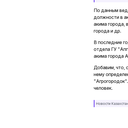
По данным вед
должности в ак
акима города, 
города и др.
В последние г
отдела ГУ "Апп
акима города А
Добавим, что, 
нему определен
"Агрогородок".
человек.
Новости Казахста