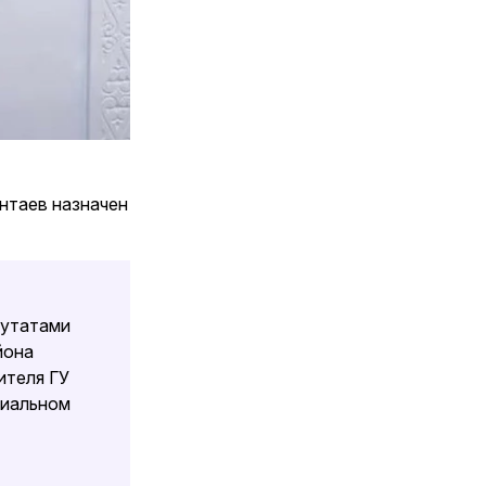
нтаев назначен
путатами
йона
ителя ГУ
циальном