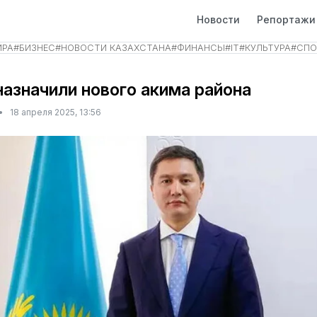
Новости
Репортажи
ИРА
#
БИЗНЕС
#
НОВОСТИ КАЗАХСТАНА
#
ФИНАНСЫ
#
IT
#
КУЛЬТУРА
#
СПО
назначили нового акима района
•
18 апреля 2025, 13:56