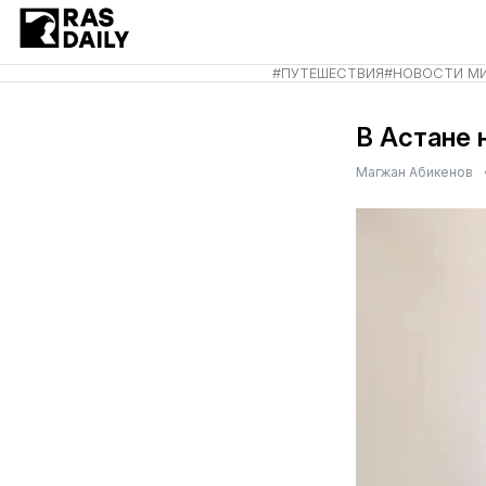
#
ПУТЕШЕСТВИЯ
#
НОВОСТИ М
В Астане 
Магжан Абикенов