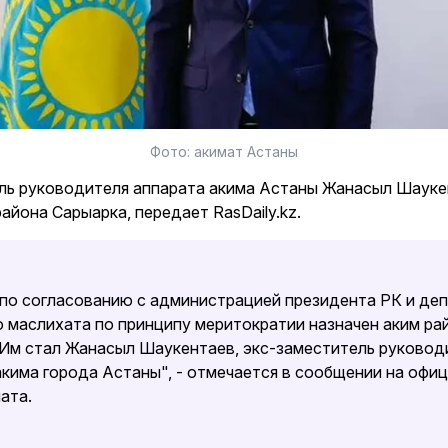
Фото: акимат Астаны
ль руководителя аппарата акима Астаны Жанасыл Шауке
района Сарыарка, передает RasDaily.kz.
 по согласованию с администрацией президента РК и де
о маслихата по принципу меритократии назначен аким ра
 Им стал Жанасыл Шаукентаев, экс-заместитель руковод
акима города Астаны", - отмечается в сообщении на офи
ата.