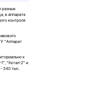
л разные
а, в аппарате
ного контроля
равового
ГУ "Аппарат
риториально к
", "Көктал-2" и
- 340 тыс.