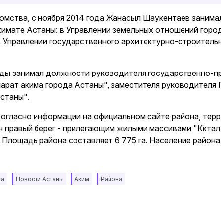
омства, с ноября 2014 года Жанасыл Шаукентаев занима
имате Астаны: в Управлении земельных отношений город
в Управлении государственного архитектурно-строитель
оды занимал должности руководителя государственно-п
арат акима города Астаны", заместителя руководителя 
станы".
согласно информации на официальном сайте района, тер
 правый берег - прилегающим жилыми массивами "Көктал-1
 Площадь района составляет 6 775 га. Население района 
на
Новости Астаны
Аким
Района