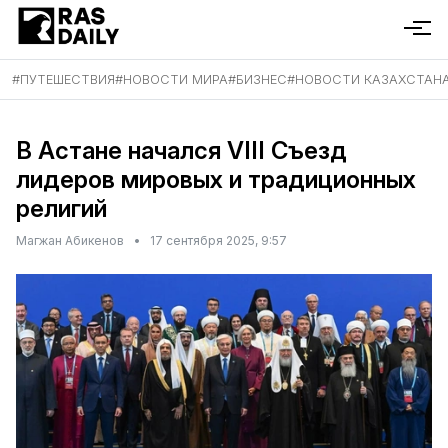
#
ПУТЕШЕСТВИЯ
#
НОВОСТИ МИРА
#
БИЗНЕС
#
НОВОСТИ КАЗАХСТАН
В Астане начался VIII Съезд
лидеров мировых и традиционных
религий
Магжан Абикенов
•
17 сентября 2025, 9:57