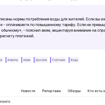
писаны нормы потребления воды для жителей. Если вы и
е - оплачиваете по повышенному тарифу. Если не превыш
 обычному», - пояснил аким, акцентируя внимание на сп
 расчету платежей.
на
Алматы
Аким
Досаев
Счетчики
Вода
Новости
Репортажи
Обзоры
Кто есть 
еского