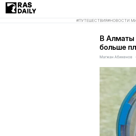
#
ПУТЕШЕСТВИЯ
#
НОВОСТИ М
В Алматы 
больше п
Магжан Абикенов