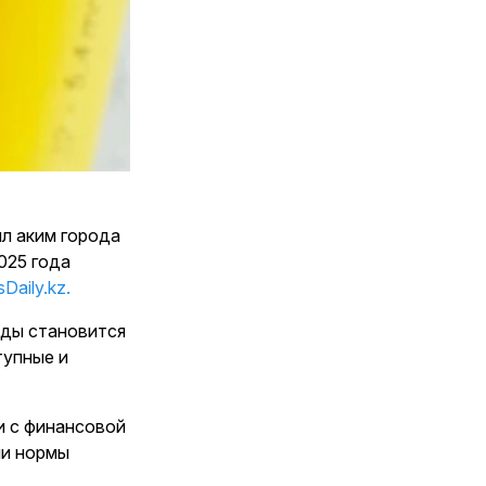
л аким города
025 года
Daily.kz.
оды становится
тупные и
 и с финансовой
ии нормы