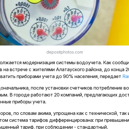
depositphotos.com
олжается модернизация системы водоучета. Как сообщи
 на встрече с жителями Алатауского района, до конца 2
хватить приборами учета до 90% населения, передает
Ras
оначальника, после установки счетчиков потребление в
ным. В городе работают 20 компаний, предлагающих дос
нные приборы учета.
оров, по словам акима, упрощена как с технической, так
этом система тарифов дифференцирована: при превышен
ышенный тариф, при соблюдении - стандартный.