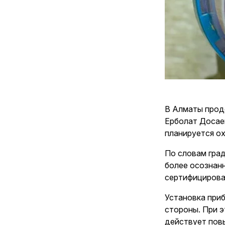
В Алматы прод
Ерболат Досаев
планируется о
По словам град
более осознан
сертифицирова
Установка приб
стороны. При 
действует пов