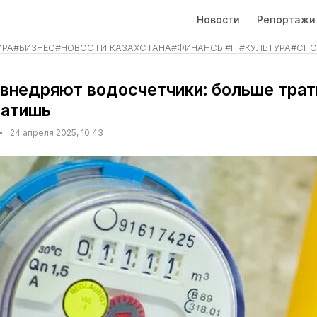
Новости
Репортажи
ИРА
#
БИЗНЕС
#
НОВОСТИ КАЗАХСТАНА
#
ФИНАНСЫ
#
IT
#
КУЛЬТУРА
#
СПО
внедряют водосчетчики: больше трат
латишь
•
24 апреля 2025, 10:43