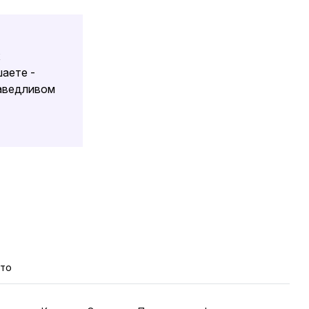
х
аете -
раведливом
кто