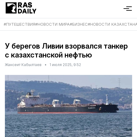
#
ПУТЕШЕСТВИЯ
#
НОВОСТИ МИРА
#
БИЗНЕС
#
НОВОСТИ КАЗАХСТАН
У берегов Ливии взорвался танкер
с казахстанской нефтью
Жансеит Кабылтаев
•
1 июля 2025, 9:52