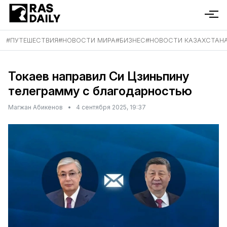
#
ПУТЕШЕСТВИЯ
#
НОВОСТИ МИРА
#
БИЗНЕС
#
НОВОСТИ КАЗАХСТАН
Токаев направил Си Цзиньпину
телеграмму с благодарностью
Магжан Абикенов
•
4 сентября 2025, 19:37