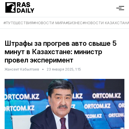
#
ПУТЕШЕСТВИЯ
#
НОВОСТИ МИРА
#
БИЗНЕС
#
НОВОСТИ КАЗАХСТАН
Штрафы за прогрев авто свыше 5
минут в Казахстане: министр
провел эксперимент
Жансеит Кабылтаев
•
23 января 2025, 1:15