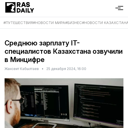
#
ПУТЕШЕСТВИЯ
#
НОВОСТИ МИРА
#
БИЗНЕС
#
НОВОСТИ КАЗАХСТАН
Среднюю зарплату IT-
специалистов Казахстана озвучили
в Минцифре
Жансеит Кабылтаев
•
25 декабря 2024, 16:00