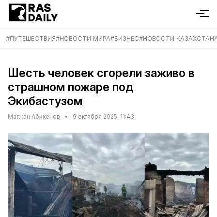
#
ПУТЕШЕСТВИЯ
#
НОВОСТИ МИРА
#
БИЗНЕС
#
НОВОСТИ КАЗАХСТАН
Шесть человек сгорели заживо в
страшном пожаре под
Экибастузом
Магжан Абикенов
•
9 октября 2025, 11:43