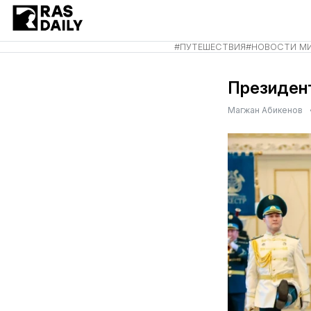
#
ПУТЕШЕСТВИЯ
#
НОВОСТИ М
Президент
Магжан Абикенов