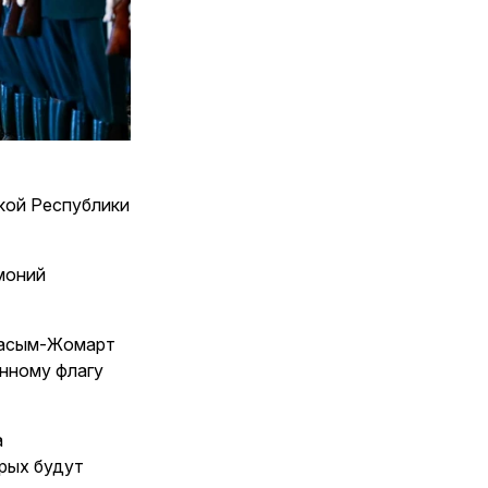
кой Республики
моний
 Касым-Жомарт
нному флагу
а
рых будут