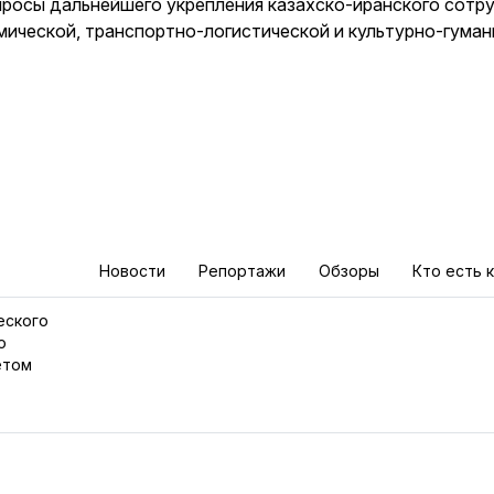
росы дальнейшего укрепления казахско-иранского сотру
мической, транспортно-логистической и культурно-гума
Новости
Репортажи
Обзоры
Кто есть 
еского
о
етом