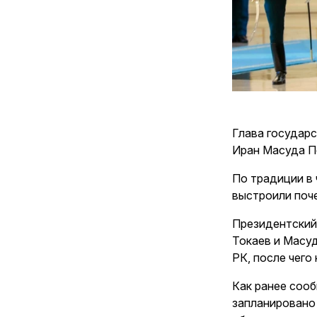
Глава государ
Иран Масуда П
По традиции в 
выстроили поче
Президентский
Токаев и Масу
РК, после чего
Как ранее сооб
запланировано