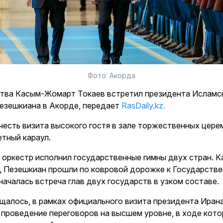
Фото: Акорда
ства Касым-Жомарт Токаев встретил президента Исламс
езешкиана в Акорде, передает
RasDaily.kz.
честь визита высокого гостя в зале торжественных цере
тный караул.
 оркестр исполнил государственные гимны двух стран.
д Пезешкиан прошли по ковровой дорожке к Государстве
 началась встреча глав двух государств в узком составе.
щалось, в рамках официального визита президента Иран
 проведение переговоров на высшем уровне, в ходе кото