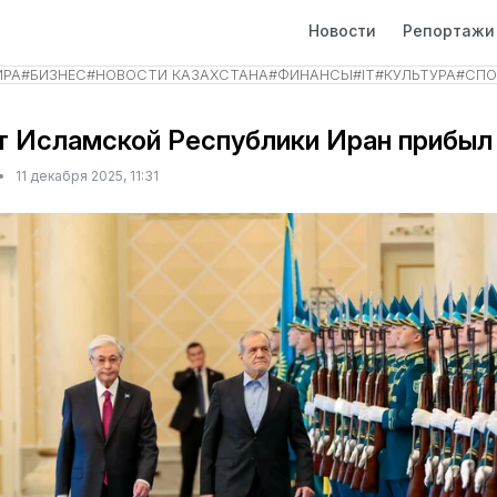
Новости
Репортажи
ИРА
#
БИЗНЕС
#
НОВОСТИ КАЗАХСТАНА
#
ФИНАНСЫ
#
IT
#
КУЛЬТУРА
#
СПО
 Исламской Республики Иран прибыл
•
11 декабря 2025, 11:31