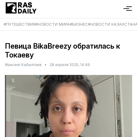
#
ПУТЕШЕСТВИЯ
#
НОВОСТИ МИРА
#
БИЗНЕС
#
НОВОСТИ КАЗАХСТАН
Певица BikaBreezy обратилась к
Токаеву
Жансеит Кабылтаев
•
28 апреля 2025, 14:49