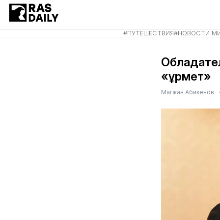
#
ПУТЕШЕСТВИЯ
#
НОВОСТИ М
Обладате
«Құрмет»
Магжан Абикенов