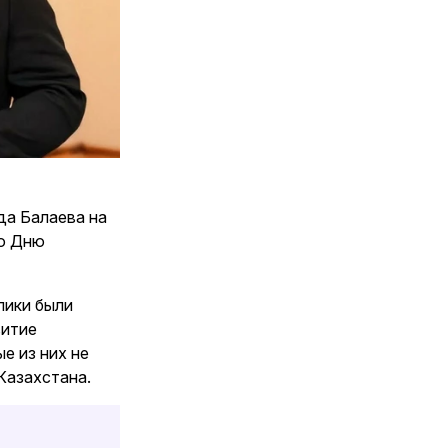
да Балаева на
ко Дню
лики были
витие
е из них не
Казахстана.