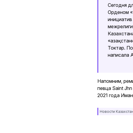
Сегодня д
Орденом «
инициатив
межрелиги
Казахстан
«Қазақстан
Токтар. П
написала 
Напомним, рем
певца Saint Jh
2021 года Иманб
Новости Казахста