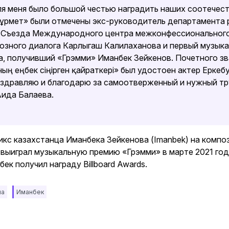
ля меня было большой честью наградить наших соотечест
Құрмет» были отмечены экс-руководитель департамента 
 Съезда Международного центра межконфессионального
озного диалога Карлыгаш Калилаханова и первый музыка
а, получивший «Грэмми» Иманбек Зейкенов. Почетного зв
ның еңбек сіңірген қайраткері» был удостоен актер Еркеб
оздравляю и благодарю за самоотверженный и нужный тру
Аида Балаева.
икс казахстанца Иманбека Зейкенова (Imanbek) на компо
n выиграл музыкальную премию «Грэмми» в марте 2021 год
ек получил награду Billboard Awards.
на
Иманбек