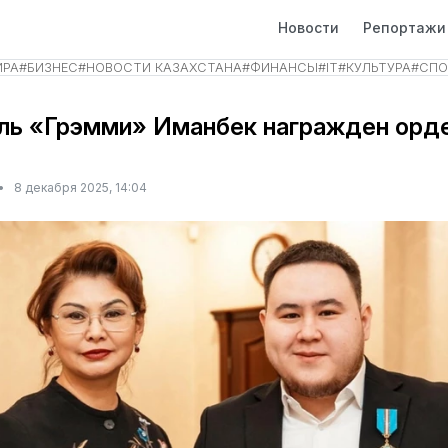
Новости
Репортажи
ИРА
#
БИЗНЕС
#
НОВОСТИ КАЗАХСТАНА
#
ФИНАНСЫ
#
IT
#
КУЛЬТУРА
#
СПО
ль «Грэмми» Иманбек награжден орд
•
8 декабря 2025, 14:04