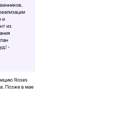
венников.
реализации
 и
нт из
ания
улан
д! -
зицию Roses
а. Позже в мае