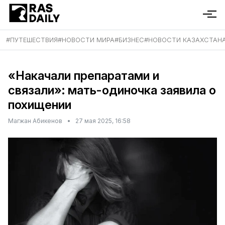
#
ПУТЕШЕСТВИЯ
#
НОВОСТИ МИРА
#
БИЗНЕС
#
НОВОСТИ КАЗАХСТАН
«Накачали препаратами и
связали»: мать-одиночка заявила о
похищении
Магжан Абикенов
•
27 мая 2025, 16:58