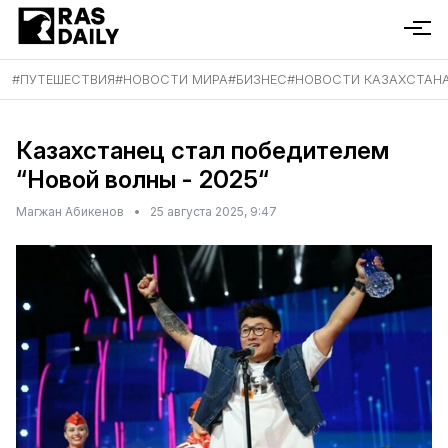
#
ПУТЕШЕСТВИЯ
#
НОВОСТИ МИРА
#
БИЗНЕС
#
НОВОСТИ КАЗАХСТАН
Казахстанец стал победителем
“Новой волны - 2025“
Магжан Абикенов
•
25 августа 2025, 9:47