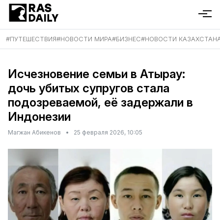
#
ПУТЕШЕСТВИЯ
#
НОВОСТИ МИРА
#
БИЗНЕС
#
НОВОСТИ КАЗАХСТАН
Исчезновение семьи в Атырау:
дочь убитых супругов стала
подозреваемой, её задержали в
Индонезии
Магжан Абикенов
•
25 февраля 2026, 10:05