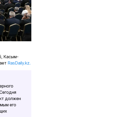
5, Касым-
дает
RasDaily.kz.
ерного
 Сегодня
ект должен
имым его
ющих