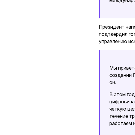
междунаро
Президент нап
подтвердил гот
управлению ис
Мы привет
создании Г
он.
В этом го
цифровиза
четкую це
течение тр
работаем 