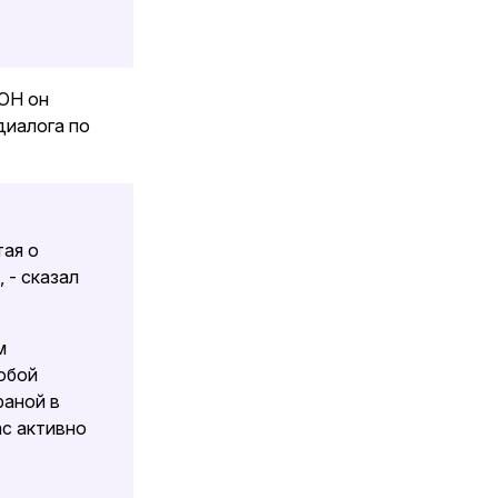
ООН он
диалога по
тая о
 - сказал
м
обой
раной в
ас активно