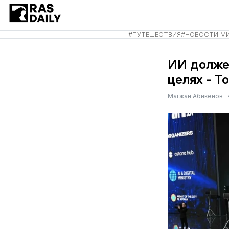
#
ПУТЕШЕСТВИЯ
#
НОВОСТИ М
ИИ должен
целях - Т
Магжан Абикенов