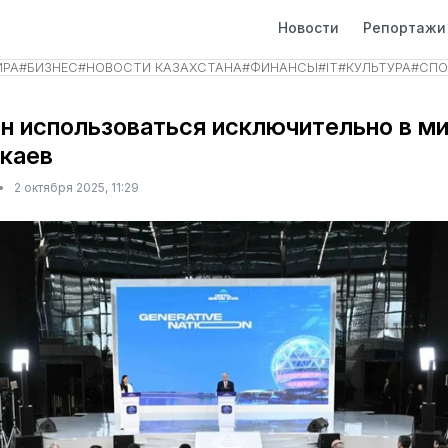
Новости
Репортажи
ИРА
#
БИЗНЕС
#
НОВОСТИ КАЗАХСТАНА
#
ФИНАНСЫ
#
IT
#
КУЛЬТУРА
#
СПО
 использоваться исключительно в м
окаев
•
2 октября 2025, 11:29