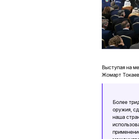
Выступая на ме
Жомарт Токаев
Более три
оружия, сд
наша стра
использов
применение