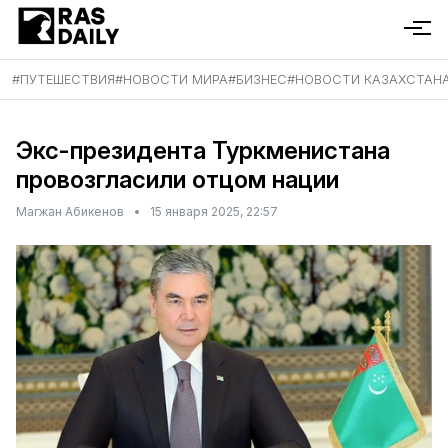
#
ПУТЕШЕСТВИЯ
#
НОВОСТИ МИРА
#
БИЗНЕС
#
НОВОСТИ КАЗАХСТАН
Экс-президента Туркменистана
провозгласили отцом нации
Магжан Абикенов
•
15 января 2025, 22:57