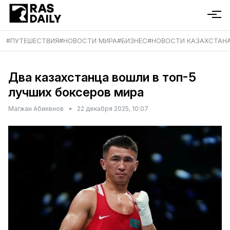
#
ПУТЕШЕСТВИЯ
#
НОВОСТИ МИРА
#
БИЗНЕС
#
НОВОСТИ КАЗАХСТАН
Два казахстанца вошли в топ-5
лучших боксеров мира
Магжан Абикенов
•
22 декабря 2025, 10:07